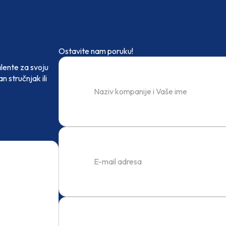
Ostavite nam poruku!
alente za svoju
 stručnjak ili