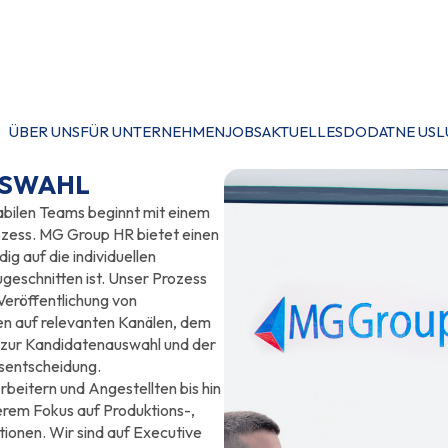
ÜBER UNS
FÜR UNTERNEHMEN
JOBS
AKTUELLES
DODATNE USL
USWAHL
abilen Teams beginnt mit einem
zess. MG Group HR bietet einen
ig auf die individuellen
geschnitten ist. Unser Prozess
 Veröffentlichung von
en auf relevanten Kanälen, dem
 zur Kandidatenauswahl und der
gsentscheidung.
Arbeitern und Angestellten bis hin
erem Fokus auf Produktions-,
ionen. Wir sind auf Executive